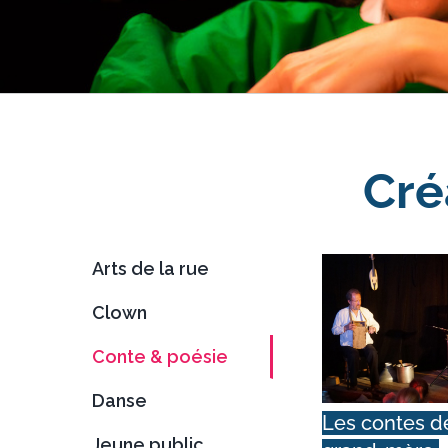
Cré
Arts de la rue
Clown
Conte & poésie
Danse
Les contes d
Jeune public