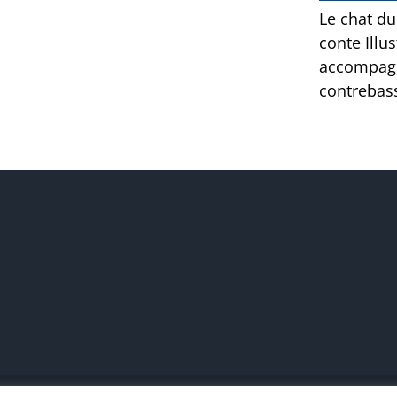
Le chat d
conte Illu
accompagn
contrebas