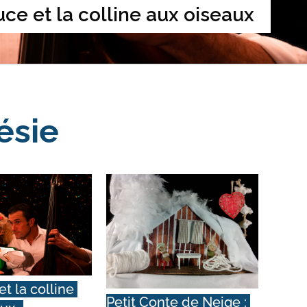
uce et la colline aux oiseaux
ésie
t la colline 
Petit Conte de Neige : 