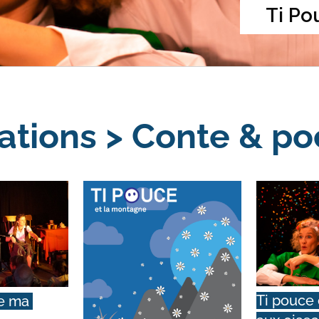
Ti Po
ations > Conte & po
Ti pouce e
e ma 