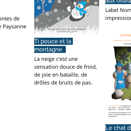
aux oise
Label Nor
impressio
ontes de
e Paysanne
Ti pouce et la 
montagne
La neige c’est une
sensation douce de froid,
de joie en bataille, de
drôles de bruits de pas.
Le chat 