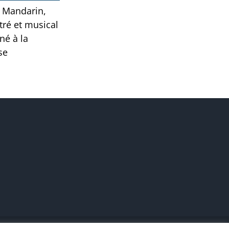
u Mandarin,
stré et musical
é à la
se