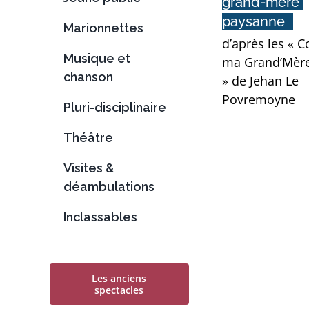
grand-mère 
paysanne
Marionnettes
d’après les « C
Musique et
ma Grand’Mèr
chanson
» de Jehan Le
Povremoyne
Pluri-disciplinaire
Théâtre
Visites &
déambulations
Inclassables
Les anciens
spectacles