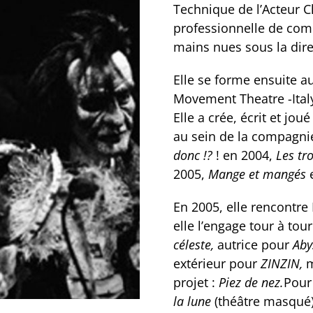
Technique de l’Acteur C
professionnelle de com
mains nues sous la dire
Elle se forme ensuite 
Movement Theatre -Ital
Elle a crée, écrit et jo
au sein de la compagnie
donc !?
! en 2004,
Les tr
2005,
Mange et mangés
e
En 2005, elle rencontr
elle l’engage tour à to
céleste,
autrice pour
Aby
extérieur
pour
ZINZIN,
m
projet :
Piez de nez.
Pour
la lune
(théâtre masqué)