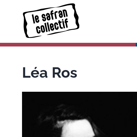
Skip
to
content
Léa Ros