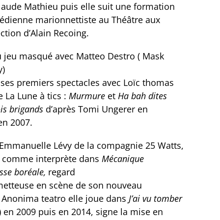
laude Mathieu puis elle suit une formation
édienne marionnettiste au Théâtre aux
ction d’Alain Recoing.
au jeu masqué avec Matteo Destro ( Mask
y)
ué ses premiers spectacles avec Loïc thomas
 La Lune à tics :
Murmure
et
Ha bah dites
ois brigands
d’après Tomi Ungerer en
n 2007.
e Emmanuelle Lévy de la compagnie 25 Watts,
ur comme interprète dans
Mécanique
sse boréale,
regard
etteuse en scène de son nouveau
 Anonima teatro elle joue dans
J’ai vu tomber
 en 2009 puis en 2014, signe la mise en