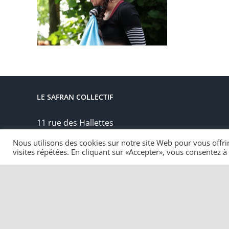
LE SAFRAN COLLECTIF
11 rue des Hallettes
76000 ROUEN
Nous utilisons des cookies sur notre site Web pour vous offri
Téléphone: 02 35 15 02 10
visites répétées. En cliquant sur «Accepter», vous consentez à l
Mobile: 07 49 70 92 40
Email:
contact@lesafrancollectif.com
Tous droits réservés 2022 | Le safran Collectif |
Mentions légale