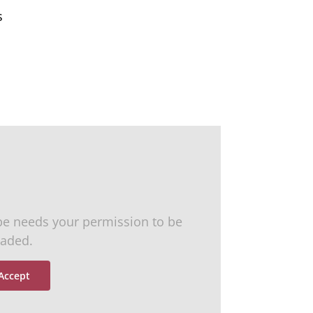
s
be needs your permission to be
oaded.
 Accept